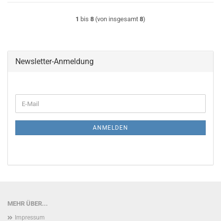
1
bis
8
(von insgesamt
8
)
Newsletter-Anmeldung
WEITER
E-
ZUR
Mail
NEWSLETTER-
ANMELDUNG
ANMELDEN
MEHR ÜBER...
Impressum