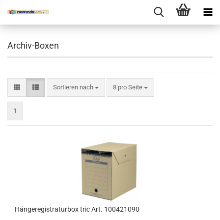
Archiv-Boxen
Sortieren nach
pro Seite
Sortieren nach
8 pro Seite
1
Hängeregistraturbox tric Art. 100421090