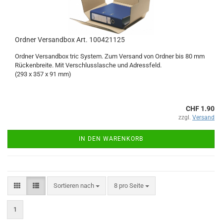
Ordner Versandbox Art. 100421125
Ordner Versandbox tric System. Zum Versand von Ordner bis 80 mm
Rückenbreite. Mit Verschlusslasche und Adressfeld.
(293 x 357 x 91 mm)
CHF 1.90
zzgl.
Versand
IN DEN WARENKORB
Sortieren nach
pro Seite
Sortieren nach
8 pro Seite
1