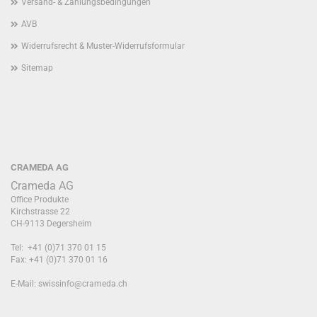
Versand- & Zahlungsbedingungen
AVB
Widerrufsrecht & Muster-Widerrufsformular
Sitemap
CRAMEDA AG
Crameda AG
Office Produkte
Kirchstrasse 22
CH-9113 Degersheim
Tel: +41 (0)71 370 01 15
Fax: +41 (0)71 370 01 16
E-Mail:
swissinfo@crameda.ch