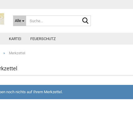
Suche...
Alle
KARTEI
FEUERSCHUTZ
»
Merkzettel
rkzettel
ben noch nichts auf Ihrem Merkzettel.