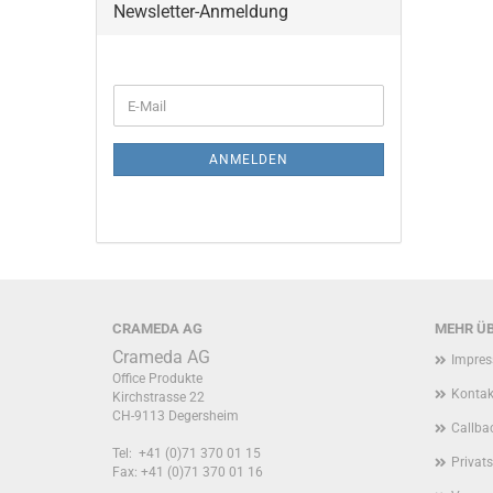
Newsletter-Anmeldung
WEITER
E-
ZUR
Mail
NEWSLETTER-
ANMELDUNG
ANMELDEN
CRAMEDA AG
MEHR ÜB
Crameda AG
Impre
Office Produkte
Kontak
Kirchstrasse 22
CH-9113 Degersheim
Callbac
Tel: +41 (0)71 370 01 15
Privat
Fax: +41 (0)71 370 01 16