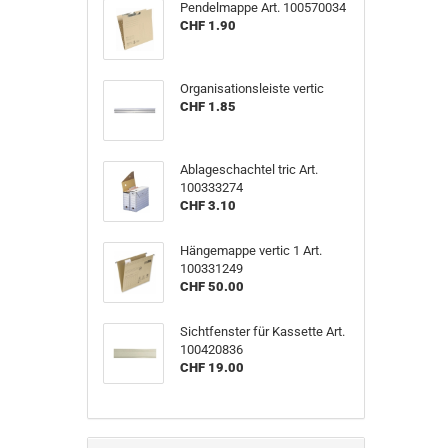
Pendelmappe Art. 100570034
CHF 1.90
Organisationsleiste vertic
CHF 1.85
Ablageschachtel tric Art.
100333274
CHF 3.10
Hängemappe vertic 1 Art.
100331249
CHF 50.00
Sichtfenster für Kassette Art.
100420836
CHF 19.00