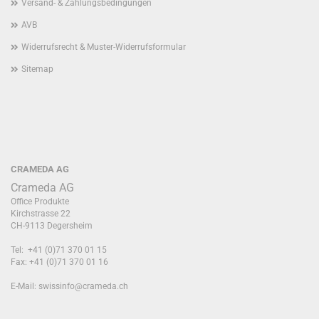
Versand- & Zahlungsbedingungen
AVB
Widerrufsrecht & Muster-Widerrufsformular
Sitemap
CRAMEDA AG
Crameda AG
Office Produkte
Kirchstrasse 22
CH-9113 Degersheim
Tel: +41 (0)71 370 01 15
Fax: +41 (0)71 370 01 16
E-Mail:
swissinfo@crameda.ch